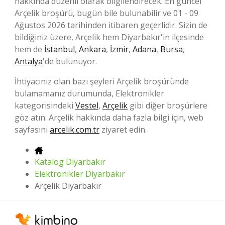
hakkında düzenli olarak bilgilendirecek. En güncel
Arçelik broşürü, bugün bile bulunabilir ve 01 - 09
Ağustos 2026 tarihinden itibaren geçerlidir. Sizin de
bildiğiniz üzere, Arçelik hem Diyarbakır'in ilçesinde
hem de
İstanbul
,
Ankara
,
İzmir
,
Adana
,
Bursa
,
Antalya
'de bulunuyor.
İhtiyacınız olan bazı şeyleri Arçelik broşüründe
bulamamanız durumunda, Elektronikler
kategorisindeki
Vestel
,
Arçelik
gibi diğer broşürlere
göz atın. Arçelik hakkında daha fazla bilgi için, web
sayfasını
arcelik.com.tr
ziyaret edin.
Katalog Diyarbakır
Elektronikler Diyarbakır
Arçelik Diyarbakır