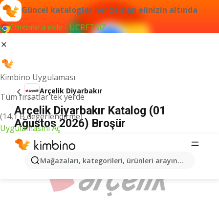
Güncel kataloglar her zaman elinizin altında
Chrome'a ekle - ÜCRETSİZ
Kimbino Uygulaması
Arçelik Diyarbakır
Tüm fırsatlar tek yerde
Arçelik Diyarbakır Katalog (01
(14,1 B değerlendirme)
Ağustos 2026) Broşür
Uygulamasını Aç
İLANLAR
Mağazaları, kategorileri, ürünleri arayın...