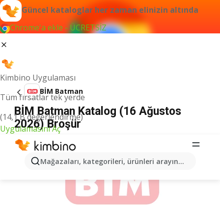
Güncel kataloglar her zaman elinizin altında
Chrome'a ekle - ÜCRETSİZ
Kimbino Uygulaması
BİM Batman
Tüm fırsatlar tek yerde
BİM Batman Katalog (16 Ağustos
(14,1 B değerlendirme)
2026) Broşür
Uygulamasını Aç
İLANLAR
Mağazaları, kategorileri, ürünleri arayın...