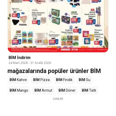
BİM İndirim
24 Mart 2026
-
31 Aralık 2026
mağazalarında popüler ürünler BİM
BİM
Kahve
BİM
Pizza
BİM
Fındık
BİM
Su
BİM
Mango
BİM
Armut
BİM
Döner
BİM
Tatlı
İLANLAR