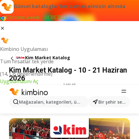
Güncel kataloglar her zaman elinizin altında
Chrome'a ekle - ÜCRETSİZ
Kimbino Uygulaması
Kim Market Katalog
Tüm fırsatlar tek yerde
Kim Market Katalog - 10 - 21 Haziran
(14,1 B değerlendirme)
2026
Uygulamasını Aç
İLANLAR
Mağazaları, kategorileri, ürünleri arayın...
Bir şehir seçin