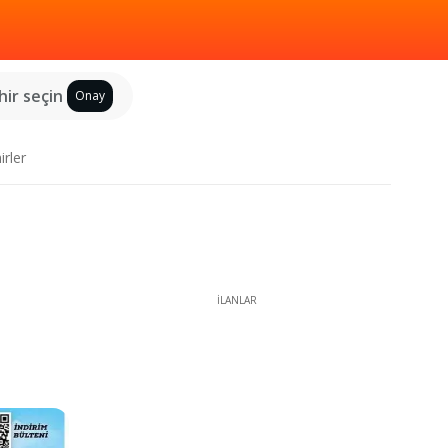
hir seçin
Onay
irler
İLANLAR