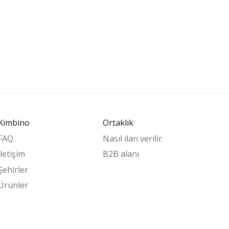
Kimbino
Ortaklık
FAQ
Nasıl ilan verilir
İletişim
B2B alanı
Şehirler
Ürünler