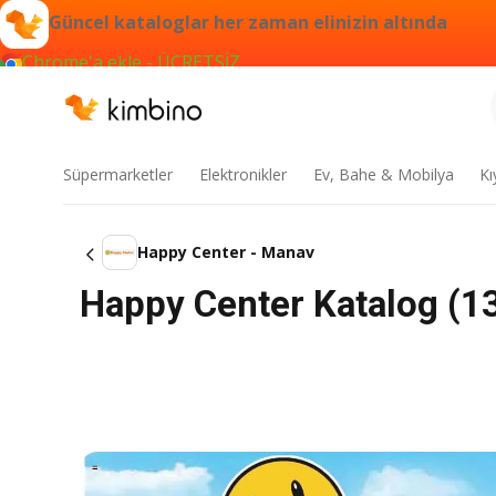
Güncel kataloglar her zaman elinizin altında
Chrome'a ekle - ÜCRETSİZ
Süpermarketler
Elektronikler
Ev, Bahe & Mobilya
Kı
Happy Center - Manav
Happy Center Katalog (13