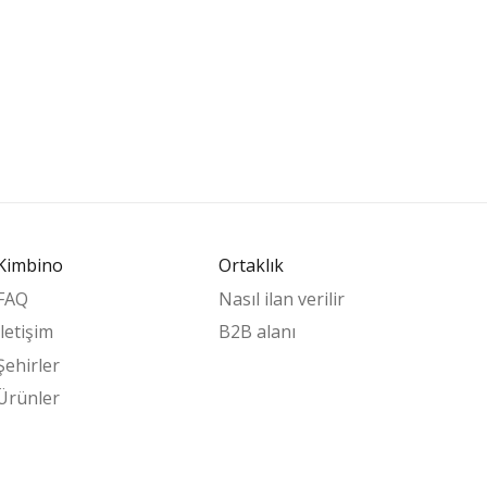
Kimbino
Ortaklık
FAQ
Nasıl ilan verilir
İletişim
B2B alanı
Şehirler
Ürünler