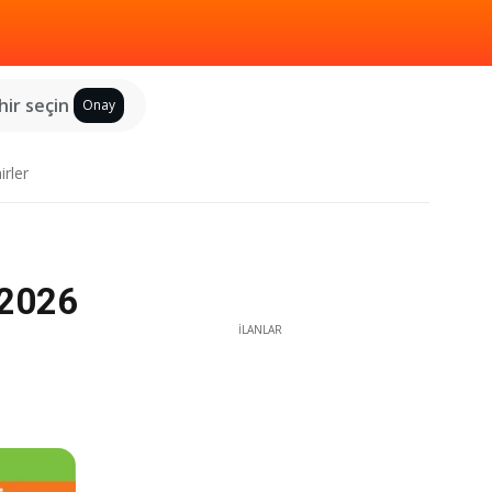
hir seçin
Onay
irler
 2026
İLANLAR