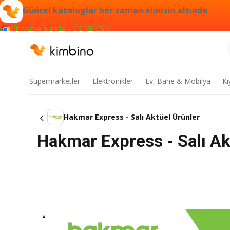
Güncel kataloglar her zaman elinizin altında
Chrome'a ekle - ÜCRETSİZ
Süpermarketler
Elektronikler
Ev, Bahe & Mobilya
Kı
Hakmar Express - Salı Aktüel Ürünler
Hakmar Express - Salı Ak