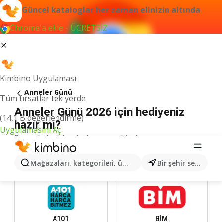
Güncel kataloglar her zaman elinizin altında
Chrome'a ekle - ÜCRETSİZ
Kimbino Uygulaması
Anneler Günü
Tüm fırsatlar tek yerde
Anneler Günü 2026 için hediyeniz
(14,1 B değerlendirme)
hazır mı?
Uygulamasını Aç
Şu anda katalog bulunmamaktadır.
En iyi zincirler
Mağazaları, kategorileri, ürünleri arayın...
Bir şehir seçin
A101
BİM