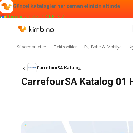
Güncel kataloglar her zaman elinizin altında
Chrome'a ekle - ÜCRETSİZ
Süpermarketler
Elektronikler
Ev, Bahe & Mobilya
Kı
CarrefourSA Katalog
CarrefourSA Katalog 01 H