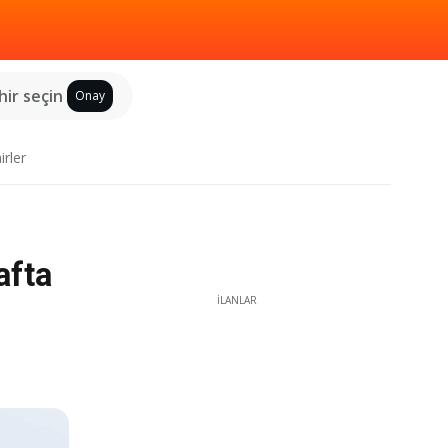
hir seçin
Onay
irler
afta
İLANLAR