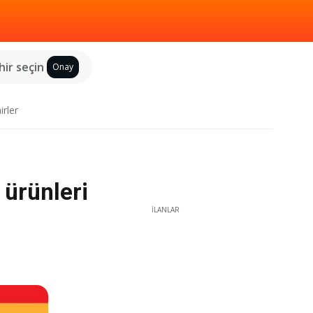
hir seçin
Onay
irler
 ürünleri
İLANLAR