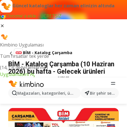
Güncel kataloglar her zaman elinizin altında
Chrome'a ekle - ÜCRETSİZ
Kimbino Uygulaması
BİM - Katalog Çarşamba
Tüm fırsatlar tek yerde
BİM - Katalog Çarşamba (10 Haziran
(14,1 B değerlendirme)
2026) bu hafta - Gelecek ürünleri
Uygulamasını Aç
İLANLAR
Mağazaları, kategorileri, ürünleri arayın...
Bir şehir seçin