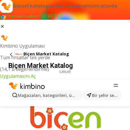
Güncel kataloglar her zaman elinizin altında
Chrome'a ekle - ÜCRETSİZ
Kimbino Uygulaması
Biçen Market Katalog
Tüm fırsatlar tek yerde
Biçen Market Katalog
(14,1 B değerlendirme)
İLANLAR
Uygulamasını Aç
Mağazaları, kategorileri, ürünleri arayın...
Bir şehir seçin