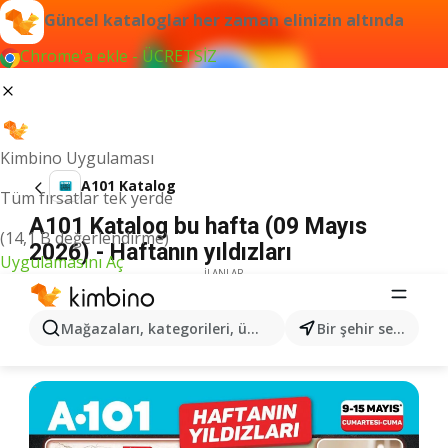
Güncel kataloglar her zaman elinizin altında
Chrome'a ekle - ÜCRETSİZ
Kimbino Uygulaması
A101 Katalog
Tüm fırsatlar tek yerde
A101 Katalog bu hafta (09 Mayıs
(14,1 B değerlendirme)
2026) - Haftanın yıldızları
Uygulamasını Aç
İLANLAR
Mağazaları, kategorileri, ürünleri arayın...
Bir şehir seçin