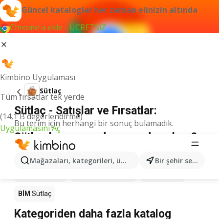
Güncel kataloglar her zaman elinizin altında
Chrome'a ekle - ÜCRETSİZ
Kimbino Uygulaması
Sütlaç
Tüm fırsatlar tek yerde
Sütlaç - Satışlar ve Fırsatlar:
(14,1 B değerlendirme)
Bu terim için herhangi bir sonuç bulamadık.
Uygulamasını Aç
Sütlaç kampanyada - nereden alınır?
Seyhanlar Market
Sütlaç
Anpa Gross
Sütlaç
Mağazaları, kategorileri, ürünleri arayın...
Bir şehir seçin
Migros
Sütlaç
Şok Market
Sütlaç
A101
Sütlaç
BİM
Sütlaç
Kategoriden daha fazla katalog