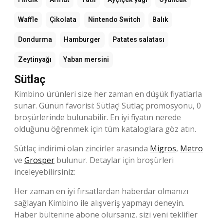
Waffle
Çikolata
Nintendo Switch
Balık
Dondurma
Hamburger
Patates salatası
Zeytinyağı
Yaban mersini
Sütlaç
Kimbino ürünleri size her zaman en düşük fiyatlarla
sunar. Günün favorisi: Sütlaç! Sütlaç promosyonu, 0
broşürlerinde bulunabilir. En iyi fiyatın nerede
olduğunu öğrenmek için tüm kataloglara göz atın.
Sütlaç indirimi olan zincirler arasında
Migros
,
Metro
ve
Grosper
bulunur. Detaylar için broşürleri
inceleyebilirsiniz:
Her zaman en iyi fırsatlardan haberdar olmanızı
sağlayan Kimbino ile alışveriş yapmayı deneyin.
Haber bültenine abone olursanız, sizi yeni teklifler