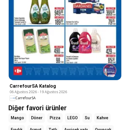
CarrefourSA Katalog
06 Ağustos 2026
-
19 Ağustos 2026
CarrefourSA
Diğer favori ürünler
Mango
Döner
Pizza
LEGO
Su
Kahve
Fındık
Armut
Tatlı
Ayçiçek yağı
Oyuncak