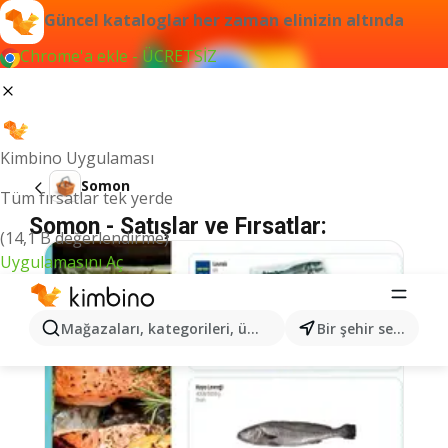
Güncel kataloglar her zaman elinizin altında
Chrome'a ekle - ÜCRETSİZ
Kimbino Uygulaması
Somon
Tüm fırsatlar tek yerde
Somon - Satışlar ve Fırsatlar:
(14,1 B değerlendirme)
Uygulamasını Aç
Mağazaları, kategorileri, ürünleri arayın...
Bir şehir seçin