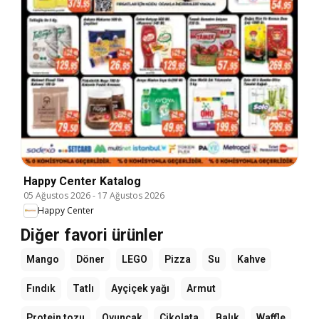
Happy Center Katalog
05 Ağustos 2026
-
17 Ağustos 2026
Happy Center
Diğer favori ürünler
Mango
Döner
LEGO
Pizza
Su
Kahve
Fındık
Tatlı
Ayçiçek yağı
Armut
Protein tozu
Oyuncak
Çikolata
Balık
Waffle