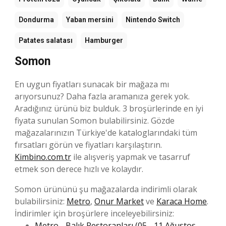
Dondurma
Yaban mersini
Nintendo Switch
Patates salatası
Hamburger
Somon
En uygun fiyatları sunacak bir mağaza mı
arıyorsunuz? Daha fazla aramanıza gerek yok.
Aradığınız ürünü biz bulduk. 3 broşürlerinde en iyi
fiyata sunulan Somon bulabilirsiniz. Gözde
mağazalarınızın Türkiye'de kataloglarındaki tüm
fırsatları görün ve fiyatları karşılaştırın.
Kimbino.com.tr
ile alışveriş yapmak ve tasarruf
etmek son derece hızlı ve kolaydır.
Somon ürününü şu mağazalarda indirimli olarak
bulabilirsiniz:
Metro
,
Onur Market
ve
Karaca Home
.
İndirimler için broşürlere inceleyebilirsiniz:
Metro - Balık Restoranları (05 - 11 Ağustos