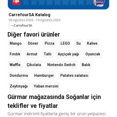
CarrefourSA Katalog
06 Ağustos 2026
-
19 Ağustos 2026
CarrefourSA
Diğer favori ürünler
Mango
Döner
Pizza
LEGO
Su
Kahve
Fındık
Armut
Tatlı
Ayçiçek yağı
Oyuncak
Waffle
Çikolata
Nintendo Switch
Balık
Dondurma
Hamburger
Patates salatası
Zeytinyağı
Yaban mersini
Gürmar mağazasında Soğanlar için
teklifler ve fiyatlar
Gürmar indirimli fiyatlarla geniş bir ürün yelpazesi