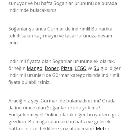
sunuyor ve bu hafta Soğanlar ürününü de burada
indirimde bulacaksınız.
Soğanlar şu anda Gürmar de indirimli! Bu harika
teklifi sakın kaçırmayın ve tasarrufunuza devam
edin.
İndirimli fiyatta olan Soğanlar ürününe ek olarak,
örneğin
Mango
,
Döner
,
Pizza
,
LEGO
ve
Su
gibi diğer
indirimli ürünleri de Gürmar kategorisinde indirimli
fiyata bulabilirsiniz.
Aradığınız şeyi Gürmar 'de bulamadınız mı? Orada
da indirimde olan Soğanlar ürünü yok mu?
Endişelenmeyin! Online olarak diğer broşürlere göz
gezdirin. Bu mağazalardaki bu hafta ve gelecek
hafta için özel tekliflere göz atabilirsiniz
Metro
.