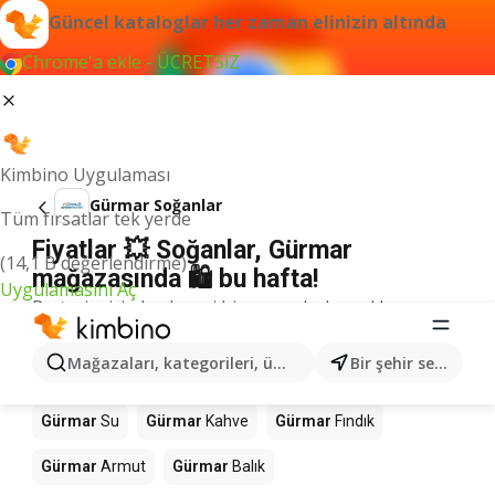
Güncel kataloglar her zaman elinizin altında
Chrome'a ekle - ÜCRETSİZ
Kimbino Uygulaması
Gürmar Soğanlar
Tüm fırsatlar tek yerde
Fiyatlar 💥 Soğanlar, Gürmar
(14,1 B değerlendirme)
mağazasında 🛍️ bu hafta!
Uygulamasını Aç
Bu terim için herhangi bir sonuç bulamadık.
Mağazalardaki diğer ürünler Gürmar
Mağazaları, kategorileri, ürünleri arayın...
Bir şehir seçin
Gürmar
Mango
Gürmar
Döner
Gürmar
Pizza
Gürmar
Su
Gürmar
Kahve
Gürmar
Fındık
Gürmar
Armut
Gürmar
Balık