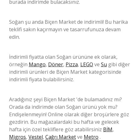
burada indirimde bulacaksınız.
Soğan şu anda Biçen Market de indirimli! Bu harika
teklifi sakın kaçırmayın ve tasarrufunuza devam
edin.
İndirimli fiyatta olan Soğan ürününe ek olarak,
örneğin
Mango
,
Döner
,
Pizza
,
LEGO
ve
Su
gibi diğer
indirimli ürünleri de Biçen Market kategorisinde
indirimli fiyata bulabilirsiniz.
Aradığınız şeyi Biçen Market 'de bulamadınız mı?
Orada da indirimde olan Soğan ürünü yok mu?
Endişelenmeyin! Online olarak diğer broşürlere göz
gezdirin. Bu mağazalardaki bu hafta ve gelecek
hafta için özel tekliflere göz atabilirsiniz
BİM
,
Migros
,
Vestel
,
Çağrı Market
ve
Metro
.