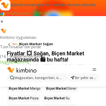
Güncel kataloglar her zaman elinizin altında
Chrome'a ekle - ÜCRETSİZ
Kimbino Uygulaması
Biçen Market Soğan
Tüm fırsatlar tek yerde
Fiyatlar 💥 Soğan, Biçen Market
(14,1 B değerlendirme)
mağazasında 🛍️ bu hafta!
Uygulamasını Aç
Bu terim için herhangi bir sonuç bulamadık.
Mağazalardaki diğer ürünler Biçen
Mağazaları, kategorileri, ürünleri arayın...
Bir şehir seçin
Market
Biçen Market
Mango
Biçen Market
Döner
Biçen Market
Pizza
Biçen Market
Su