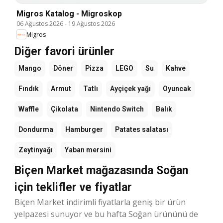
Migros Katalog - Migroskop
06 Ağustos 2026
-
19 Ağustos 2026
Migros
Diğer favori ürünler
Mango
Döner
Pizza
LEGO
Su
Kahve
Fındık
Armut
Tatlı
Ayçiçek yağı
Oyuncak
Waffle
Çikolata
Nintendo Switch
Balık
Dondurma
Hamburger
Patates salatası
Zeytinyağı
Yaban mersini
Biçen Market mağazasında Soğan
için teklifler ve fiyatlar
Biçen Market indirimli fiyatlarla geniş bir ürün
yelpazesi sunuyor ve bu hafta Soğan ürününü de