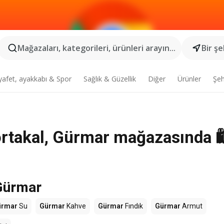
Mağazaları, kategorileri, ürünleri arayın...
Bir şe
yafet, ayakkabı & Spor
Sağlık & Güzellik
Diğer
Ürünler
Şeh
rtakal, Gürmar mağazasında 🛍
 Gürmar
ürmar
Su
Gürmar
Kahve
Gürmar
Fındık
Gürmar
Armut