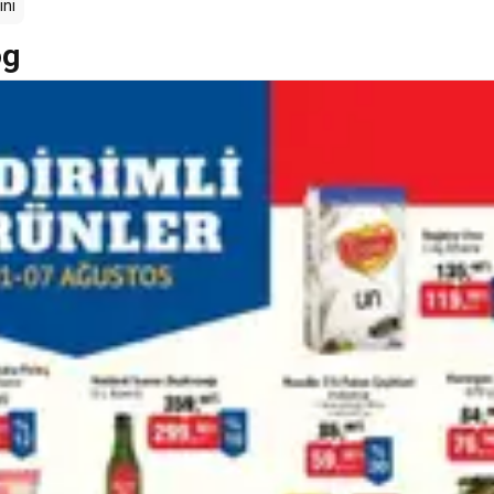
ni
og