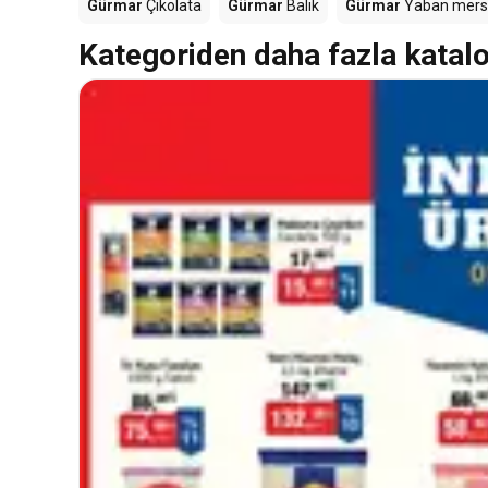
Gürmar
Çikolata
Gürmar
Balık
Gürmar
Yaban mersi
Kategoriden daha fazla katal