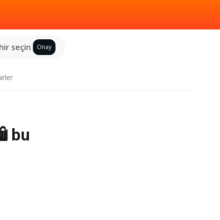
hir seçin
Onay
irler
️ bu