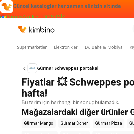
Güncel kataloglar her zaman elinizin altında
Chrome'a ekle - ÜCRETSİZ
Süpermarketler
Elektronikler
Ev, Bahe & Mobilya
Kı
Gürmar Schweppes portakal
Fiyatlar 💥 Schweppes po
hafta!
Bu terim için herhangi bir sonuç bulamadık.
Mağazalardaki diğer ürünler
Gürmar
Mango
Gürmar
Döner
Gürmar
Pizza
G