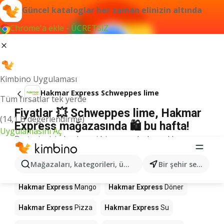
Güncel kataloglar her zaman elinizin altında
Chrome'a ekle - ÜCRETSİZ
Kimbino Uygulaması
Hakmar Express Schweppes lime
Tüm fırsatlar tek yerde
Fiyatlar 💥 Schweppes lime, Hakmar
(14,1 B değerlendirme)
Express mağazasında 🛍️ bu hafta!
Uygulamasını Aç
Bu terim için herhangi bir sonuç bulamadık.
Mağazalardaki diğer ürünler Hakmar
Mağazaları, kategorileri, ürünleri arayın...
Bir şehir seçin
Express
Hakmar Express
Mango
Hakmar Express
Döner
Hakmar Express
Pizza
Hakmar Express
Su