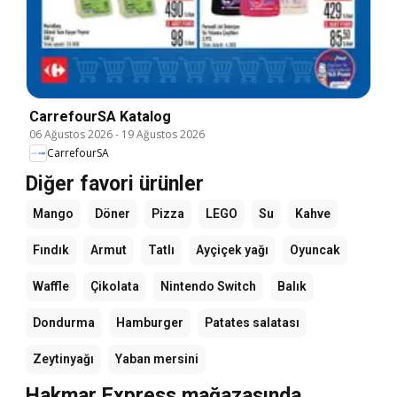
CarrefourSA Katalog
06 Ağustos 2026
-
19 Ağustos 2026
CarrefourSA
Diğer favori ürünler
Mango
Döner
Pizza
LEGO
Su
Kahve
Fındık
Armut
Tatlı
Ayçiçek yağı
Oyuncak
Waffle
Çikolata
Nintendo Switch
Balık
Dondurma
Hamburger
Patates salatası
Zeytinyağı
Yaban mersini
Hakmar Express mağazasında