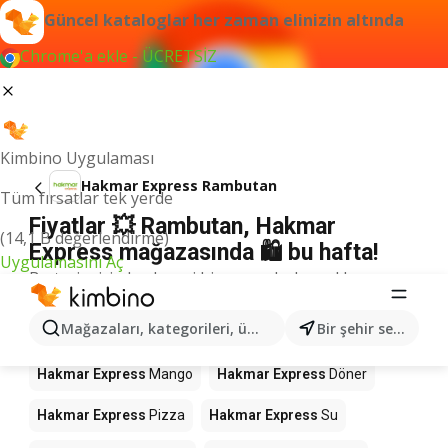
Güncel kataloglar her zaman elinizin altında
Chrome'a ekle - ÜCRETSİZ
Kimbino Uygulaması
Hakmar Express Rambutan
Tüm fırsatlar tek yerde
Fiyatlar 💥 Rambutan, Hakmar
(14,1 B değerlendirme)
Express mağazasında 🛍️ bu hafta!
Uygulamasını Aç
Bu terim için herhangi bir sonuç bulamadık.
Mağazalardaki diğer ürünler Hakmar
Mağazaları, kategorileri, ürünleri arayın...
Bir şehir seçin
Express
Hakmar Express
Mango
Hakmar Express
Döner
Hakmar Express
Pizza
Hakmar Express
Su