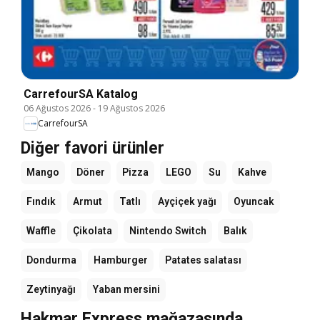
CarrefourSA Katalog
06 Ağustos 2026
-
19 Ağustos 2026
CarrefourSA
Diğer favori ürünler
Mango
Döner
Pizza
LEGO
Su
Kahve
Fındık
Armut
Tatlı
Ayçiçek yağı
Oyuncak
Waffle
Çikolata
Nintendo Switch
Balık
Dondurma
Hamburger
Patates salatası
Zeytinyağı
Yaban mersini
Hakmar Express mağazasında