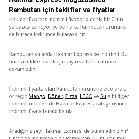
Rambutan için teklifler ve fiyatlar
Hakmar Express indirimli fiyatlarla geniş bir ürün
yelpazesi sunuyor ve bu hafta Rambutan ürününü
de burada indirimde bulacaksınız.
Rambutan şu anda Hakmar Express de indirimli! Bu
harika teklifi sakın kaçırmayın ve tasarrufunuza
devam edin.
İndirimli fiyatta olan Rambutan ürününe ek olarak,
örneğin
Mango
,
Döner
,
Pizza
,
LEGO
ve
Su
gibi diğer
indirimli ürünleri de Hakmar Express kategorisinde
indirimli fiyata bulabilirsiniz.
Aradığınız şeyi Hakmar Express 'de bulamadınız mı?
Orada da indirimde olan Rambutan ürünü yok mu?