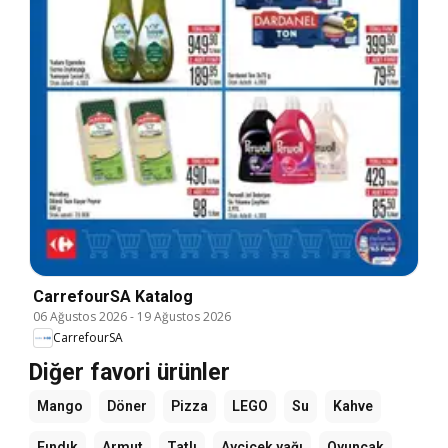
CarrefourSA Katalog
06 Ağustos 2026
-
19 Ağustos 2026
CarrefourSA
Diğer favori ürünler
Mango
Döner
Pizza
LEGO
Su
Kahve
Fındık
Armut
Tatlı
Ayçiçek yağı
Oyuncak