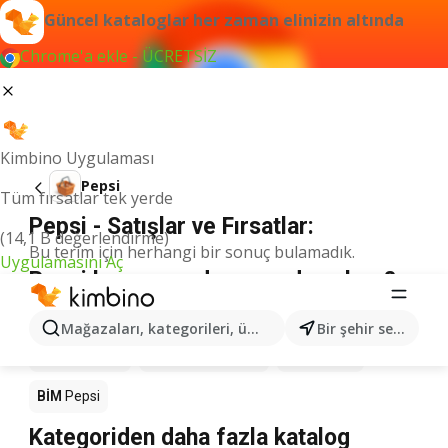
Güncel kataloglar her zaman elinizin altında
Chrome'a ekle - ÜCRETSİZ
Kimbino Uygulaması
Pepsi
Tüm fırsatlar tek yerde
Pepsi - Satışlar ve Fırsatlar:
(14,1 B değerlendirme)
Bu terim için herhangi bir sonuç bulamadık.
Uygulamasını Aç
Pepsi kampanyada - nereden alınır?
Seyhanlar Market
Pepsi
Anpa Gross
Pepsi
Mağazaları, kategorileri, ürünleri arayın...
Bir şehir seçin
Migros
Pepsi
Şok Market
Pepsi
A101
Pepsi
BİM
Pepsi
Kategoriden daha fazla katalog