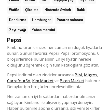
Waffle
Çikolata
Nintendo Switch
Balık
Dondurma
Hamburger
Patates salatası
Zeytinyağı
Yaban mersini
Pepsi
Kimbino ürünleri size her zaman en düşük fiyatlarla
sunar. Günün favorisi: Pepsi! Pepsi promosyonu, 0
broşürlerinde bulunabilir. En iyi fiyatın nerede
olduğunu öğrenmek için tüm kataloglara göz atın.
Pepsi indirimi olan zincirler arasında
BİM
,
Migros
,
CarrefourSA
,
Kim Market
ve
Biçen Market
bulunur.
Detaylar için broşürleri inceleyebilirsiniz:
Her zaman en iyi fırsatlardan haberdar olmanızı
sağlayan Kimbino ile alışveriş yapmayı deneyin.
Haber bültenine abone olursanız, sizi yeni teklifler