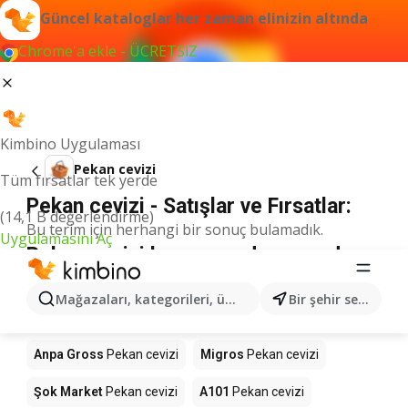
Güncel kataloglar her zaman elinizin altında
Chrome'a ekle - ÜCRETSİZ
Kimbino Uygulaması
Pekan cevizi
Tüm fırsatlar tek yerde
Pekan cevizi - Satışlar ve Fırsatlar:
(14,1 B değerlendirme)
Bu terim için herhangi bir sonuç bulamadık.
Uygulamasını Aç
Pekan cevizi kampanyada - nereden
alınır?
Mağazaları, kategorileri, ürünleri arayın...
Bir şehir seçin
Seyhanlar Market
Pekan cevizi
Anpa Gross
Pekan cevizi
Migros
Pekan cevizi
Şok Market
Pekan cevizi
A101
Pekan cevizi