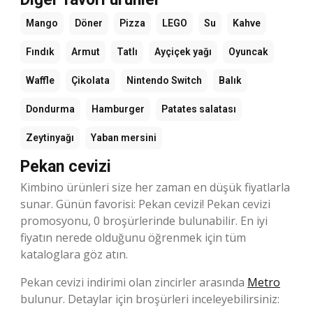
Mango
Döner
Pizza
LEGO
Su
Kahve
Fındık
Armut
Tatlı
Ayçiçek yağı
Oyuncak
Waffle
Çikolata
Nintendo Switch
Balık
Dondurma
Hamburger
Patates salatası
Zeytinyağı
Yaban mersini
Pekan cevizi
Kimbino ürünleri size her zaman en düşük fiyatlarla
sunar. Günün favorisi: Pekan cevizi! Pekan cevizi
promosyonu, 0 broşürlerinde bulunabilir. En iyi
fiyatın nerede olduğunu öğrenmek için tüm
kataloglara göz atın.
Pekan cevizi indirimi olan zincirler arasında
Metro
bulunur. Detaylar için broşürleri inceleyebilirsiniz: