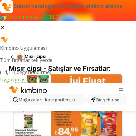
Güncel kataloglar her zaman elinizin altında
Chrome'a ekle - ÜCRETSİZ
Kimbino Uygulaması
Mısır cipsi
Tüm fırsatlar tek yerde
Mısır cipsi - Satışlar ve Fırsatlar:
(14,1 B değerlendirme)
Uygulamasını Aç
Mağazaları, kategorileri, ürünleri arayın...
Bir şehir seçin