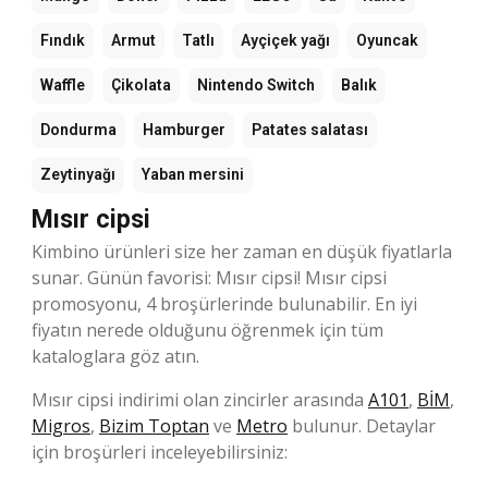
Fındık
Armut
Tatlı
Ayçiçek yağı
Oyuncak
Waffle
Çikolata
Nintendo Switch
Balık
Dondurma
Hamburger
Patates salatası
Zeytinyağı
Yaban mersini
Mısır cipsi
Kimbino ürünleri size her zaman en düşük fiyatlarla
sunar. Günün favorisi: Mısır cipsi! Mısır cipsi
promosyonu, 4 broşürlerinde bulunabilir. En iyi
fiyatın nerede olduğunu öğrenmek için tüm
kataloglara göz atın.
Mısır cipsi indirimi olan zincirler arasında
A101
,
BİM
,
Migros
,
Bizim Toptan
ve
Metro
bulunur. Detaylar
için broşürleri inceleyebilirsiniz: