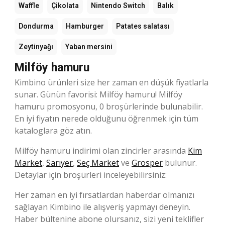
Waffle
Çikolata
Nintendo Switch
Balık
Dondurma
Hamburger
Patates salatası
Zeytinyağı
Yaban mersini
Milföy hamuru
Kimbino ürünleri size her zaman en düşük fiyatlarla
sunar. Günün favorisi: Milföy hamuru! Milföy
hamuru promosyonu, 0 broşürlerinde bulunabilir.
En iyi fiyatın nerede olduğunu öğrenmek için tüm
kataloglara göz atın.
Milföy hamuru indirimi olan zincirler arasında
Kim
Market
,
Sarıyer
,
Seç Market
ve
Grosper
bulunur.
Detaylar için broşürleri inceleyebilirsiniz:
Her zaman en iyi fırsatlardan haberdar olmanızı
sağlayan Kimbino ile alışveriş yapmayı deneyin.
Haber bültenine abone olursanız, sizi yeni teklifler