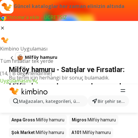
Güncel kataloglar her zaman elinizin altında
Chrome'a ekle - ÜCRETSİZ
Kimbino Uygulaması
Milföy hamuru
Tüm fırsatlar tek yerde
Milföy hamuru - Satışlar ve Fırsatlar:
(14,1 B değerlendirme)
Bu terim için herhangi bir sonuç bulamadık.
Uygulamasını Aç
Milföy hamuru kampanyada - nereden
alınır?
Mağazaları, kategorileri, ürünleri arayın...
Bir şehir seçin
Seyhanlar Market
Milföy hamuru
Anpa Gross
Milföy hamuru
Migros
Milföy hamuru
Şok Market
Milföy hamuru
A101
Milföy hamuru