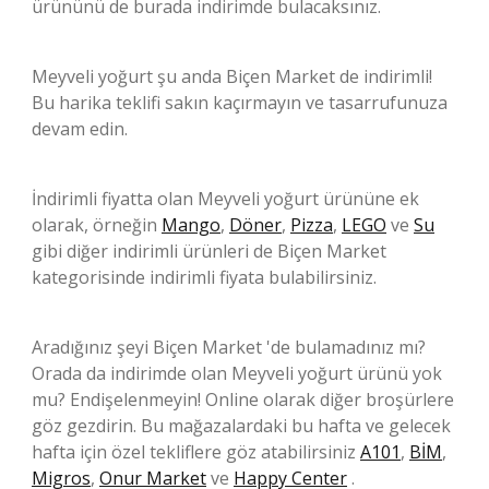
ürününü de burada indirimde bulacaksınız.
Meyveli yoğurt şu anda Biçen Market de indirimli!
Bu harika teklifi sakın kaçırmayın ve tasarrufunuza
devam edin.
İndirimli fiyatta olan Meyveli yoğurt ürününe ek
olarak, örneğin
Mango
,
Döner
,
Pizza
,
LEGO
ve
Su
gibi diğer indirimli ürünleri de Biçen Market
kategorisinde indirimli fiyata bulabilirsiniz.
Aradığınız şeyi Biçen Market 'de bulamadınız mı?
Orada da indirimde olan Meyveli yoğurt ürünü yok
mu? Endişelenmeyin! Online olarak diğer broşürlere
göz gezdirin. Bu mağazalardaki bu hafta ve gelecek
hafta için özel tekliflere göz atabilirsiniz
A101
,
BİM
,
Migros
,
Onur Market
ve
Happy Center
.