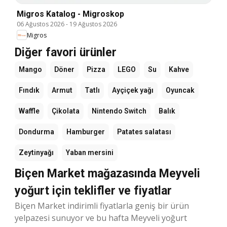
Migros Katalog - Migroskop
06 Ağustos 2026
-
19 Ağustos 2026
Migros
Diğer favori ürünler
Mango
Döner
Pizza
LEGO
Su
Kahve
Fındık
Armut
Tatlı
Ayçiçek yağı
Oyuncak
Waffle
Çikolata
Nintendo Switch
Balık
Dondurma
Hamburger
Patates salatası
Zeytinyağı
Yaban mersini
Biçen Market mağazasında Meyveli
yoğurt için teklifler ve fiyatlar
Biçen Market indirimli fiyatlarla geniş bir ürün
yelpazesi sunuyor ve bu hafta Meyveli yoğurt