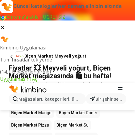
Güncel kataloglar her zaman elinizin altında
Chrome'a ekle - ÜCRETSİZ
Kimbino Uygulaması
Biçen Market Meyveli yoğurt
Tüm fırsatlar tek yerde
Fiyatlar 💥 Meyveli yoğurt, Biçen
(14,1 B değerlendirme)
Market mağazasında 🛍️ bu hafta!
Uygulamasını Aç
Bu terim için herhangi bir sonuç bulamadık.
Mağazalardaki diğer ürünler Biçen
Mağazaları, kategorileri, ürünleri arayın...
Bir şehir seçin
Market
Biçen Market
Mango
Biçen Market
Döner
Biçen Market
Pizza
Biçen Market
Su