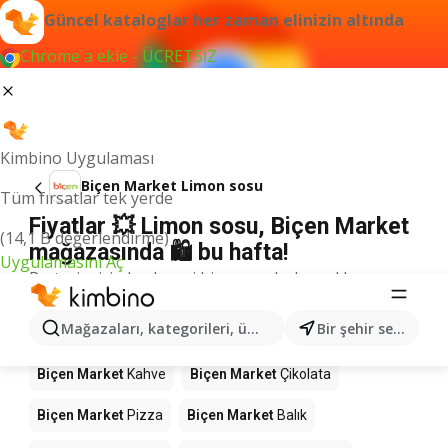
Güncel kataloglar her zaman elinizin altında
Chrome'a ekle - ÜCRETSİZ
Kimbino Uygulaması
Biçen Market Limon sosu
Tüm fırsatlar tek yerde
Fiyatlar 💥 Limon sosu, Biçen Market
(14,1 B değerlendirme)
mağazasında 🛍️ bu hafta!
Uygulamasını Aç
Bu terim için herhangi bir sonuç bulamadık.
Mağazalardaki diğer ürünler Biçen
Mağazaları, kategorileri, ürünleri arayın...
Bir şehir seçin
Market
Biçen Market
Kahve
Biçen Market
Çikolata
Biçen Market
Pizza
Biçen Market
Balık