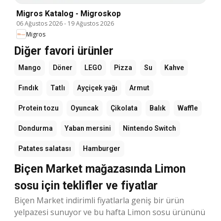
Migros Katalog - Migroskop
06 Ağustos 2026
-
19 Ağustos 2026
Migros
Diğer favori ürünler
Mango
Döner
LEGO
Pizza
Su
Kahve
Fındık
Tatlı
Ayçiçek yağı
Armut
Protein tozu
Oyuncak
Çikolata
Balık
Waffle
Dondurma
Yaban mersini
Nintendo Switch
Patates salatası
Hamburger
Biçen Market mağazasında Limon
sosu için teklifler ve fiyatlar
Biçen Market indirimli fiyatlarla geniş bir ürün
yelpazesi sunuyor ve bu hafta Limon sosu ürününü