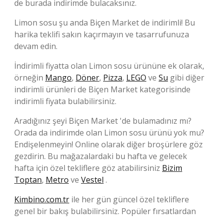
de burada indirimde bulacaksınız.
Limon sosu şu anda Biçen Market de indirimli! Bu
harika teklifi sakın kaçırmayın ve tasarrufunuza
devam edin.
İndirimli fiyatta olan Limon sosu ürününe ek olarak,
örneğin
Mango
,
Döner
,
Pizza
,
LEGO
ve
Su
gibi diğer
indirimli ürünleri de Biçen Market kategorisinde
indirimli fiyata bulabilirsiniz.
Aradığınız şeyi Biçen Market 'de bulamadınız mı?
Orada da indirimde olan Limon sosu ürünü yok mu?
Endişelenmeyin! Online olarak diğer broşürlere göz
gezdirin. Bu mağazalardaki bu hafta ve gelecek
hafta için özel tekliflere göz atabilirsiniz
Bizim
Toptan
,
Metro
ve
Vestel
.
Kimbino.com.tr
ile her gün güncel özel tekliflere
genel bir bakış bulabilirsiniz. Popüler fırsatlardan