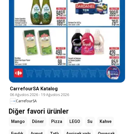
CarrefourSA Katalog
06 Ağustos 2026
-
19 Ağustos 2026
CarrefourSA
Diğer favori ürünler
Mango
Döner
Pizza
LEGO
Su
Kahve
Fındık
Armut
Tatlı
Ayçiçek yağı
Oyuncak