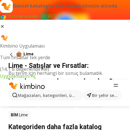
Güncel kataloglar her zaman elinizin altında
Chrome'a ekle - ÜCRETSİZ
Kimbino Uygulaması
Lime
Tüm fırsatlar tek yerde
Lime - Satışlar ve Fırsatlar:
(14,1 B değerlendirme)
Bu terim için herhangi bir sonuç bulamadık.
Uygulamasını Aç
Lime kampanyada - nereden alınır?
Seyhanlar Market
Lime
Anpa Gross
Lime
Mağazaları, kategorileri, ürünleri arayın...
Bir şehir seçin
Migros
Lime
Şok Market
Lime
A101
Lime
BİM
Lime
Kategoriden daha fazla katalog