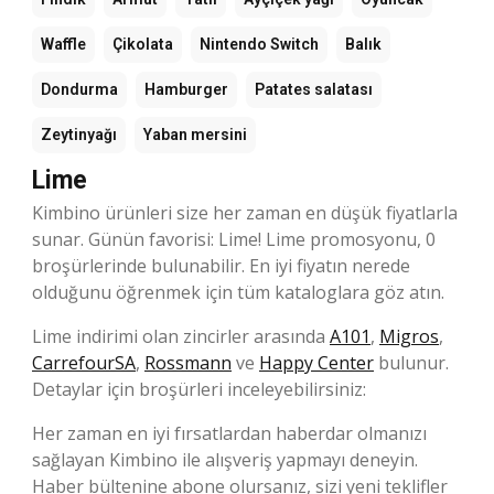
Waffle
Çikolata
Nintendo Switch
Balık
Dondurma
Hamburger
Patates salatası
Zeytinyağı
Yaban mersini
Lime
Kimbino ürünleri size her zaman en düşük fiyatlarla
sunar. Günün favorisi: Lime! Lime promosyonu, 0
broşürlerinde bulunabilir. En iyi fiyatın nerede
olduğunu öğrenmek için tüm kataloglara göz atın.
Lime indirimi olan zincirler arasında
A101
,
Migros
,
CarrefourSA
,
Rossmann
ve
Happy Center
bulunur.
Detaylar için broşürleri inceleyebilirsiniz:
Her zaman en iyi fırsatlardan haberdar olmanızı
sağlayan Kimbino ile alışveriş yapmayı deneyin.
Haber bültenine abone olursanız, sizi yeni teklifler