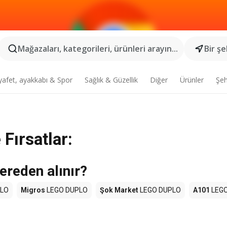
Mağazaları, kategorileri, ürünleri arayın...
Bir şe
yafet, ayakkabı & Spor
Sağlık & Güzellik
Diğer
Ürünler
Şeh
Fırsatlar:
reden alınır?
PLO
Migros
LEGO DUPLO
Şok Market
LEGO DUPLO
A101
LEGO