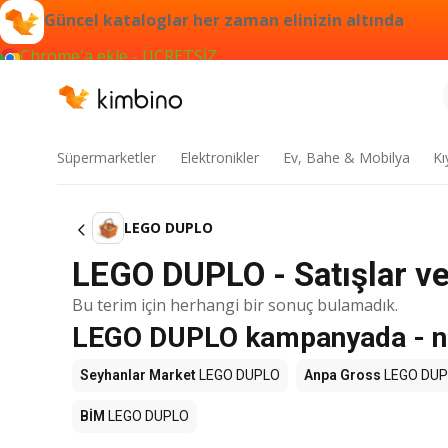
Güncel kataloglar her zaman elinizin altında
Chrome'a ekle - ÜCRETSİZ
Süpermarketler
Elektronikler
Ev, Bahe & Mobilya
Kı
LEGO DUPLO
LEGO DUPLO - Satışlar ve 
Bu terim için herhangi bir sonuç bulamadık.
LEGO DUPLO kampanyada - ne
Seyhanlar Market
LEGO DUPLO
Anpa Gross
LEGO DU
BİM
LEGO DUPLO