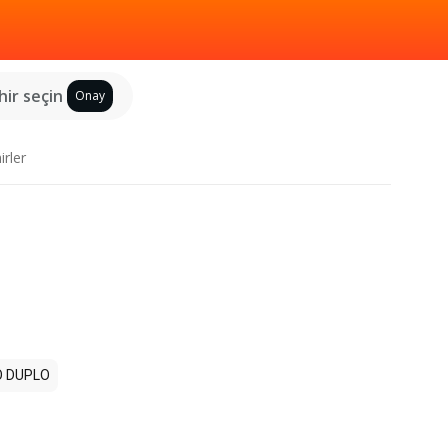
hir seçin
Onay
irler
 DUPLO