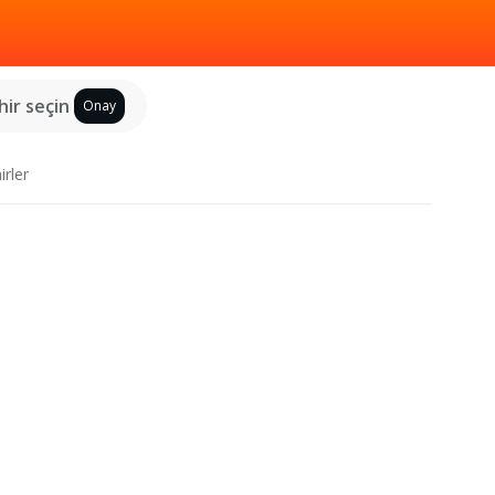
hir seçin
Onay
irler