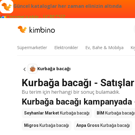
Güncel kataloglar her zaman elinizin altında
Chrome'a ekle - ÜCRETSİZ
Süpermarketler
Elektronikler
Ev, Bahe & Mobilya
Kı
Kurbağa bacağı
Kurbağa bacağı - Satışlar 
Bu terim için herhangi bir sonuç bulamadık.
Kurbağa bacağı kampanyada -
Seyhanlar Market
Kurbağa bacağı
BİM
Kurbağa bacağı
Migros
Kurbağa bacağı
Anpa Gross
Kurbağa bacağı