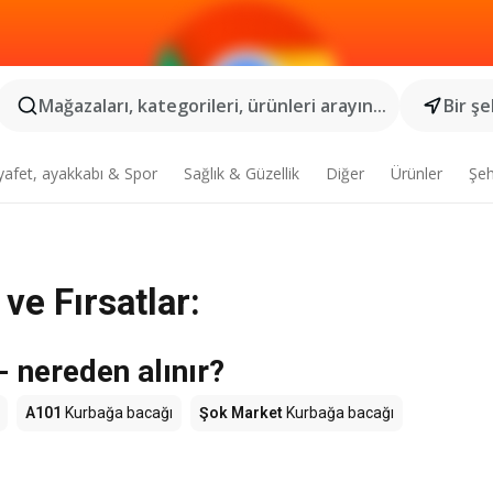
Mağazaları, kategorileri, ürünleri arayın...
Bir şe
yafet, ayakkabı & Spor
Sağlık & Güzellik
Diğer
Ürünler
Şeh
ve Fırsatlar:
 nereden alınır?
A101
Kurbağa bacağı
Şok Market
Kurbağa bacağı