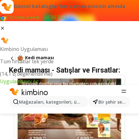
Güncel kataloglar her zaman elinizin altında
Chrome'a ekle - ÜCRETSİZ
Kimbino Uygulaması
Kedi maması
Tüm fırsatlar tek yerde
Kedi maması - Satışlar ve Fırsatlar:
(14,1 B değerlendirme)
Uygulamasını Aç
Mağazaları, kategorileri, ürünleri arayın...
Bir şehir seçin