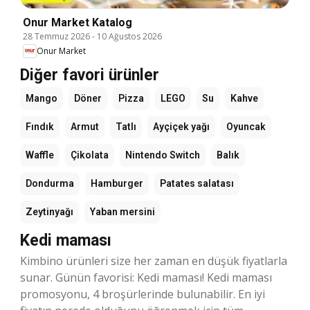
Onur Market Katalog
28 Temmuz 2026
-
10 Ağustos 2026
Onur Market
Diğer favori ürünler
Mango
Döner
Pizza
LEGO
Su
Kahve
Fındık
Armut
Tatlı
Ayçiçek yağı
Oyuncak
Waffle
Çikolata
Nintendo Switch
Balık
Dondurma
Hamburger
Patates salatası
Zeytinyağı
Yaban mersini
Kedi maması
Kimbino ürünleri size her zaman en düşük fiyatlarla
sunar. Günün favorisi: Kedi maması! Kedi maması
promosyonu, 4 broşürlerinde bulunabilir. En iyi