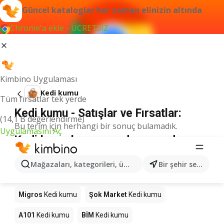
Güncel kataloglar her zaman elinizin altında
Chrome'a ekle - ÜCRETSİZ
Kimbino Uygulaması
Kedi kumu
Tüm fırsatlar tek yerde
Kedi kumu - Satışlar ve Fırsatlar:
(14,1 B değerlendirme)
Bu terim için herhangi bir sonuç bulamadık.
Uygulamasını Aç
Kedi kumu kampanyada - nereden
alınır?
Mağazaları, kategorileri, ürünleri arayın...
Bir şehir seçin
Seyhanlar Market
Kedi kumu
Anpa Gross
Kedi kumu
Migros
Kedi kumu
Şok Market
Kedi kumu
A101
Kedi kumu
BİM
Kedi kumu