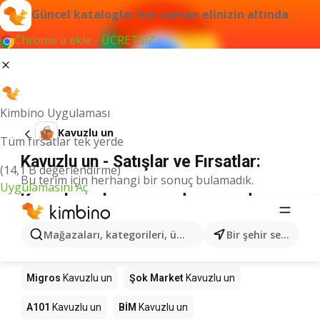
Güncel kataloglar her zaman elinizin altında
Chrome'a ekle - ÜCRETSİZ
Kimbino Uygulaması
Kavuzlu un
Tüm fırsatlar tek yerde
Kavuzlu un - Satışlar ve Fırsatlar:
(14,1 B değerlendirme)
Bu terim için herhangi bir sonuç bulamadık.
Uygulamasını Aç
Kavuzlu un kampanyada - nereden
alınır?
Mağazaları, kategorileri, ürünleri arayın...
Bir şehir seçin
Seyhanlar Market
Kavuzlu un
Anpa Gross
Kavuzlu un
Migros
Kavuzlu un
Şok Market
Kavuzlu un
A101
Kavuzlu un
BİM
Kavuzlu un