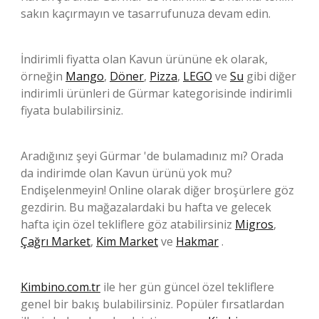
sakın kaçırmayın ve tasarrufunuza devam edin.
İndirimli fiyatta olan Kavun ürününe ek olarak,
örneğin
Mango
,
Döner
,
Pizza
,
LEGO
ve
Su
gibi diğer
indirimli ürünleri de Gürmar kategorisinde indirimli
fiyata bulabilirsiniz.
Aradığınız şeyi Gürmar 'de bulamadınız mı? Orada
da indirimde olan Kavun ürünü yok mu?
Endişelenmeyin! Online olarak diğer broşürlere göz
gezdirin. Bu mağazalardaki bu hafta ve gelecek
hafta için özel tekliflere göz atabilirsiniz
Migros
,
Çağrı Market
,
Kim Market
ve
Hakmar
.
Kimbino.com.tr
ile her gün güncel özel tekliflere
genel bir bakış bulabilirsiniz. Popüler fırsatlardan