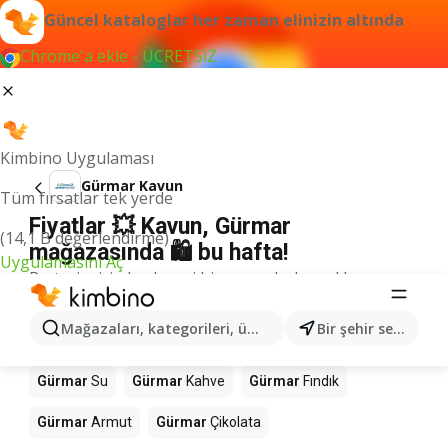
Güncel kataloglar her zaman elinizin altında
Chrome'a ekle - ÜCRETSİZ
Kimbino Uygulaması
Gürmar Kavun
Tüm fırsatlar tek yerde
Fiyatlar 💥 Kavun, Gürmar
(14,1 B değerlendirme)
mağazasında 🛍️ bu hafta!
Uygulamasını Aç
Bu terim için herhangi bir sonuç bulamadık.
Mağazalardaki diğer ürünler Gürmar
Mağazaları, kategorileri, ürünleri arayın...
Bir şehir seçin
Gürmar
Mango
Gürmar
Döner
Gürmar
Pizza
Gürmar
Su
Gürmar
Kahve
Gürmar
Fındık
Gürmar
Armut
Gürmar
Çikolata