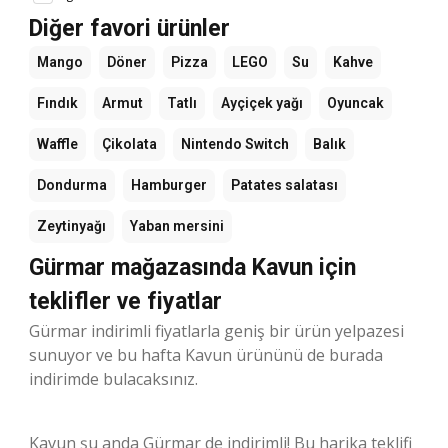
Diğer favori ürünler
Mango
Döner
Pizza
LEGO
Su
Kahve
Fındık
Armut
Tatlı
Ayçiçek yağı
Oyuncak
Waffle
Çikolata
Nintendo Switch
Balık
Dondurma
Hamburger
Patates salatası
Zeytinyağı
Yaban mersini
Gürmar mağazasında Kavun için
teklifler ve fiyatlar
Gürmar indirimli fiyatlarla geniş bir ürün yelpazesi
sunuyor ve bu hafta Kavun ürününü de burada
indirimde bulacaksınız.
Kavun şu anda Gürmar de indirimli! Bu harika teklifi