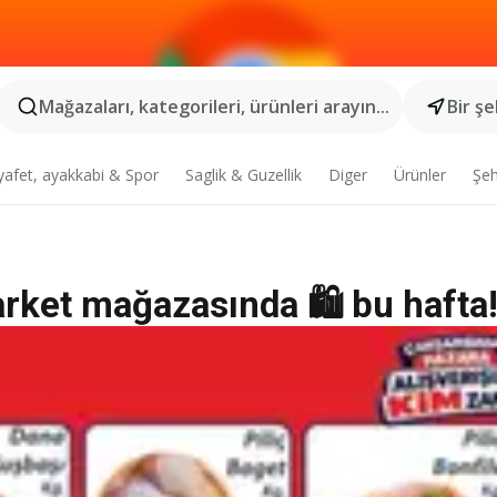
Mağazaları, kategorileri, ürünleri arayın...
Bir şe
yafet, ayakkabi & Spor
Saglik & Guzellik
Diger
Ürünler
Şeh
rket mağazasında 🛍️ bu hafta