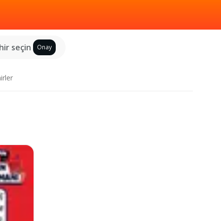
hir seçin
Onay
irler
!