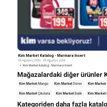
Kim Market Katalog - Marmara Insert
05 Ağustos 2026
-
09 Ağustos 2026
Kim Market Katalog - Marmara Insert
Mağazalardaki diğer ürünler
Kim Market
Mango
Kim Market
Döner
Kim Market
Kim Market
Çikolata
Kim Market
Balık
Kim Market
Kategoriden daha fazla katal