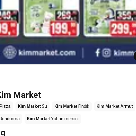
 Kim Market
Pizza
Kim Market
Su
Kim Market
Fındık
Kim Market
Armut
Dondurma
Kim Market
Yaban mersini
og