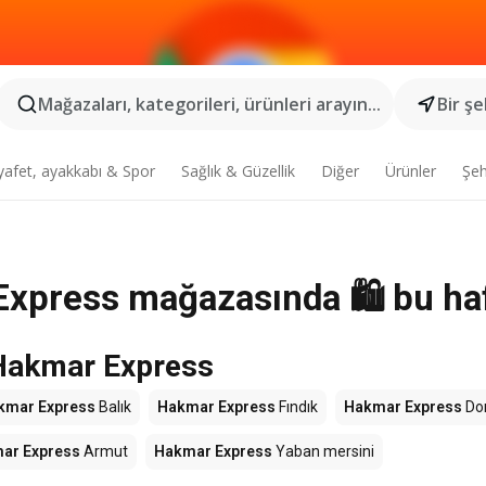
Mağazaları, kategorileri, ürünleri arayın...
Bir şe
yafet, ayakkabı & Spor
Sağlık & Güzellik
Diğer
Ürünler
Şeh
 Express mağazasında 🛍️ bu ha
 Hakmar Express
kmar Express
Balık
Hakmar Express
Fındık
Hakmar Express
Do
ar Express
Armut
Hakmar Express
Yaban mersini