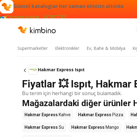
Güncel kataloglar her zaman elinizin altında
Chrome'a ekle - ÜCRETSİZ
Süpermarketler
Elektronikler
Ev, Bahe & Mobilya
Kı
Hakmar Express Ispıt
Fiyatlar 💥 Ispıt, Hakmar
Bu terim için herhangi bir sonuç bulamadık.
Mağazalardaki diğer ürünler
Hakmar Express
Kahve
Hakmar Express
Pizza
Ha
Hakmar Express
Su
Hakmar Express
Mango
Hakm