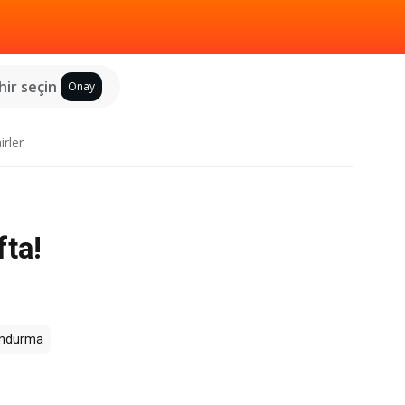
hir seçin
Onay
irler
fta!
ndurma