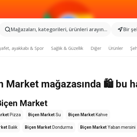
Mağazaları, kategorileri, ürünleri arayın...
Bir şe
yafet, ayakkabı & Spor
Sağlık & Güzellik
Diğer
Ürünler
Şeh
n Market mağazasında 🛍️ bu h
Biçen Market
rket
Pizza
Biçen Market
Su
Biçen Market
Kahve
rket
Balık
Biçen Market
Dondurma
Biçen Market
Yaban mersini