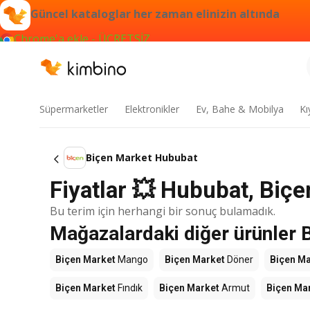
Güncel kataloglar her zaman elinizin altında
Chrome'a ekle - ÜCRETSİZ
Süpermarketler
Elektronikler
Ev, Bahe & Mobilya
Kı
Biçen Market Hububat
Fiyatlar 💥 Hububat, Biçe
Bu terim için herhangi bir sonuç bulamadık.
Mağazalardaki diğer ürünler 
Biçen Market
Mango
Biçen Market
Döner
Biçen Ma
Biçen Market
Fındık
Biçen Market
Armut
Biçen Ma