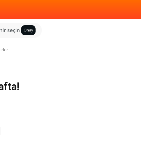
hir seçin
Onay
irler
afta!