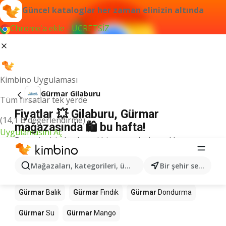
Güncel kataloglar her zaman elinizin altında
Chrome'a ekle - ÜCRETSİZ
Kimbino Uygulaması
Gürmar Gilaburu
Tüm fırsatlar tek yerde
Fiyatlar 💥 Gilaburu, Gürmar
(14,1 B değerlendirme)
mağazasında 🛍️ bu hafta!
Uygulamasını Aç
Bu terim için herhangi bir sonuç bulamadık.
Mağazalardaki diğer ürünler Gürmar
Mağazaları, kategorileri, ürünleri arayın...
Bir şehir seçin
Gürmar
Kahve
Gürmar
Çikolata
Gürmar
Pizza
Gürmar
Balık
Gürmar
Fındık
Gürmar
Dondurma
Gürmar
Su
Gürmar
Mango