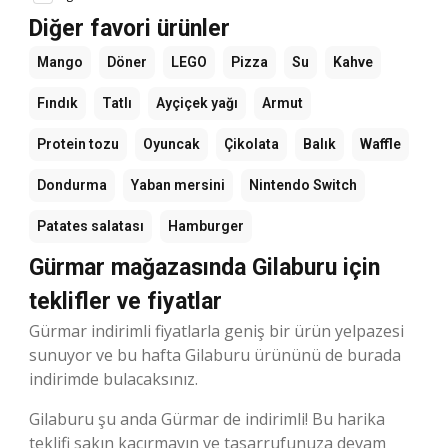
Diğer favori ürünler
Mango
Döner
LEGO
Pizza
Su
Kahve
Fındık
Tatlı
Ayçiçek yağı
Armut
Protein tozu
Oyuncak
Çikolata
Balık
Waffle
Dondurma
Yaban mersini
Nintendo Switch
Patates salatası
Hamburger
Gürmar mağazasında Gilaburu için
teklifler ve fiyatlar
Gürmar indirimli fiyatlarla geniş bir ürün yelpazesi
sunuyor ve bu hafta Gilaburu ürününü de burada
indirimde bulacaksınız.
Gilaburu şu anda Gürmar de indirimli! Bu harika
teklifi sakın kaçırmayın ve tasarrufunuza devam