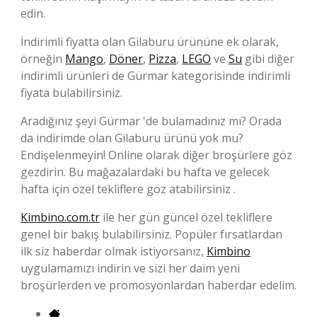
edin.
İndirimli fiyatta olan Gilaburu ürününe ek olarak,
örneğin
Mango
,
Döner
,
Pizza
,
LEGO
ve
Su
gibi diğer
indirimli ürünleri de Gürmar kategorisinde indirimli
fiyata bulabilirsiniz.
Aradığınız şeyi Gürmar 'de bulamadınız mı? Orada
da indirimde olan Gilaburu ürünü yok mu?
Endişelenmeyin! Online olarak diğer broşürlere göz
gezdirin. Bu mağazalardaki bu hafta ve gelecek
hafta için özel tekliflere göz atabilirsiniz .
Kimbino.com.tr
ile her gün güncel özel tekliflere
genel bir bakış bulabilirsiniz. Popüler fırsatlardan
ilk siz haberdar olmak istiyorsanız,
Kimbino
uygulamamızı indirin ve sizi her daim yeni
broşürlerden ve promosyonlardan haberdar edelim.