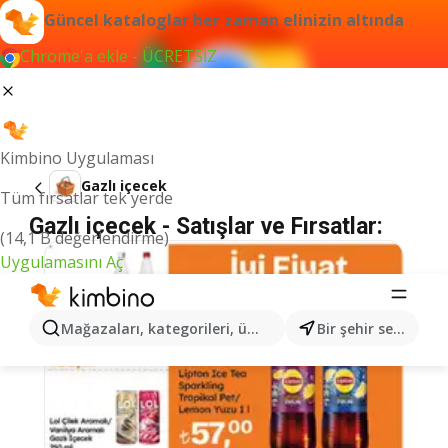
Güncel kataloglar her zaman elinizin altında
Chrome'a ekle - ÜCRETSİZ
Kimbino Uygulaması
Gazlı içecek
Tüm fırsatlar tek yerde
Gazlı içecek - Satışlar ve Fırsatlar:
(14,1 B değerlendirme)
Uygulamasını Aç
Mağazaları, kategorileri, ürünleri arayın...
Bir şehir seçin