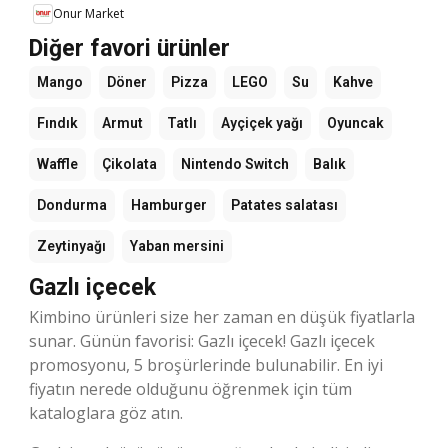
Onur Market
Diğer favori ürünler
Mango
Döner
Pizza
LEGO
Su
Kahve
Fındık
Armut
Tatlı
Ayçiçek yağı
Oyuncak
Waffle
Çikolata
Nintendo Switch
Balık
Dondurma
Hamburger
Patates salatası
Zeytinyağı
Yaban mersini
Gazlı içecek
Kimbino ürünleri size her zaman en düşük fiyatlarla
sunar. Günün favorisi: Gazlı içecek! Gazlı içecek
promosyonu, 5 broşürlerinde bulunabilir. En iyi
fiyatın nerede olduğunu öğrenmek için tüm
kataloglara göz atın.