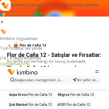
Güncel kataloglar her zaman elinizin altında
Chrome'a ekle - ÜCRETSİZ
Kimbino Uygulaması
Flor de Caña 12
Tüm fırsatlar tek yerde
Flor de Caña 12 - Satışlar ve Fırsatlar:
(14,1 B değerlendirme)
Bu terim için herhangi bir sonuç bulamadık.
Uygulamasını Aç
Flor de Caña 12 kampanyada -
nereden alınır?
Mağazaları, kategorileri, ürünleri arayın...
Bir şehir seçin
Seyhanlar Market
Flor de Caña 12
Anpa Gross
Flor de Caña 12
Migros
Flor de Caña 12
Şok Market
Flor de Caña 12
A101
Flor de Caña 12