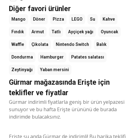
Diğer favori ürünler
Mango
Döner
Pizza
LEGO
Su
Kahve
Fındık
Armut
Tatlı
Ayçiçek yağı
Oyuncak
Waffle
Çikolata
Nintendo Switch
Balık
Dondurma
Hamburger
Patates salatası
Zeytinyağı
Yaban mersini
Gürmar mağazasında Erişte için
teklifler ve fiyatlar
Gürmar indirimli fiyatlarla geniş bir ürün yelpazesi
sunuyor ve bu hafta Erişte ürününü de burada
indirimde bulacaksınız.
Erişte şu anda Gürmar de indirimli! Bu harika teklifi