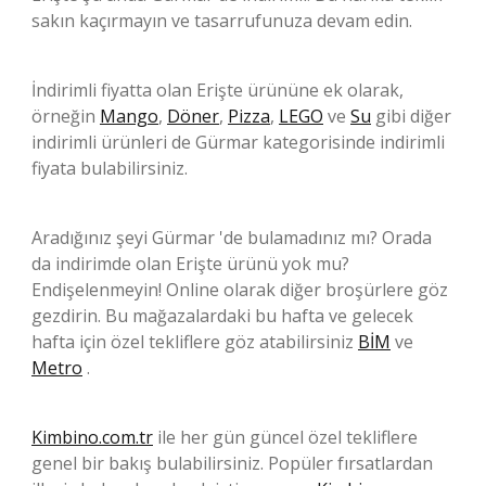
sakın kaçırmayın ve tasarrufunuza devam edin.
İndirimli fiyatta olan Erişte ürününe ek olarak,
örneğin
Mango
,
Döner
,
Pizza
,
LEGO
ve
Su
gibi diğer
indirimli ürünleri de Gürmar kategorisinde indirimli
fiyata bulabilirsiniz.
Aradığınız şeyi Gürmar 'de bulamadınız mı? Orada
da indirimde olan Erişte ürünü yok mu?
Endişelenmeyin! Online olarak diğer broşürlere göz
gezdirin. Bu mağazalardaki bu hafta ve gelecek
hafta için özel tekliflere göz atabilirsiniz
BİM
ve
Metro
.
Kimbino.com.tr
ile her gün güncel özel tekliflere
genel bir bakış bulabilirsiniz. Popüler fırsatlardan