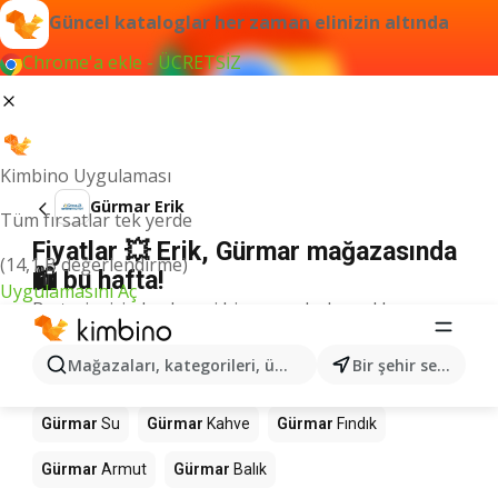
Güncel kataloglar her zaman elinizin altında
Chrome'a ekle - ÜCRETSİZ
Kimbino Uygulaması
Gürmar Erik
Tüm fırsatlar tek yerde
Fiyatlar 💥 Erik, Gürmar mağazasında
(14,1 B değerlendirme)
🛍️ bu hafta!
Uygulamasını Aç
Bu terim için herhangi bir sonuç bulamadık.
Mağazalardaki diğer ürünler Gürmar
Mağazaları, kategorileri, ürünleri arayın...
Bir şehir seçin
Gürmar
Mango
Gürmar
Döner
Gürmar
Pizza
Gürmar
Su
Gürmar
Kahve
Gürmar
Fındık
Gürmar
Armut
Gürmar
Balık