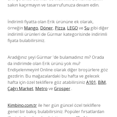
sakın kaçırmayın ve tasarrufunuza devam edin.
İndirimli fiyatta olan Erik ürününe ek olarak,
örneğin
Mango
,
Döner
,
Pizza
,
LEGO
ve
Su
gibi diğer
indirimli ürünleri de Gürmar kategorisinde indirimli
fiyata bulabilirsiniz.
Aradığınız şeyi Gürmar 'de bulamadınız mı? Orada
da indirimde olan Erik ürünü yok mu?
Endişelenmeyin! Online olarak diğer broşürlere göz
gezdirin. Bu mağazalardaki bu hafta ve gelecek
hafta için özel tekliflere göz atabilirsiniz
A101
,
BİM
,
Çağrı Market
,
Metro
ve
Grosper
.
Kimbino.com.tr
ile her gün güncel özel tekliflere
genel bir bakış bulabilirsiniz. Popüler fırsatlardan