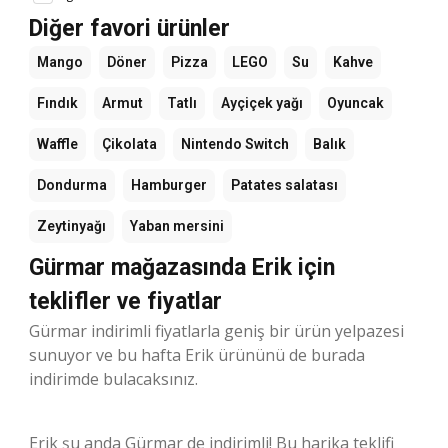
Diğer favori ürünler
Mango
Döner
Pizza
LEGO
Su
Kahve
Fındık
Armut
Tatlı
Ayçiçek yağı
Oyuncak
Waffle
Çikolata
Nintendo Switch
Balık
Dondurma
Hamburger
Patates salatası
Zeytinyağı
Yaban mersini
Gürmar mağazasında Erik için
teklifler ve fiyatlar
Gürmar indirimli fiyatlarla geniş bir ürün yelpazesi
sunuyor ve bu hafta Erik ürününü de burada
indirimde bulacaksınız.
Erik şu anda Gürmar de indirimli! Bu harika teklifi