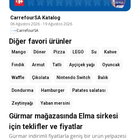
CarrefourSA Katalog
06 Ağustos 2026
-
19 Ağustos 2026
CarrefourSA
Diğer favori ürünler
Mango
Döner
Pizza
LEGO
Su
Kahve
Fındık
Armut
Tatlı
Ayçiçek yağı
Oyuncak
Waffle
Çikolata
Nintendo Switch
Balık
Dondurma
Hamburger
Patates salatası
Zeytinyağı
Yaban mersini
Gürmar mağazasında Elma sirkesi
için teklifler ve fiyatlar
Gürmar indirimli fiyatlarla geniş bir ürün yelpazesi