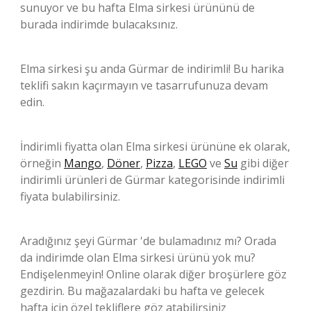
sunuyor ve bu hafta Elma sirkesi ürününü de
burada indirimde bulacaksınız.
Elma sirkesi şu anda Gürmar de indirimli! Bu harika
teklifi sakın kaçırmayın ve tasarrufunuza devam
edin.
İndirimli fiyatta olan Elma sirkesi ürününe ek olarak,
örneğin
Mango
,
Döner
,
Pizza
,
LEGO
ve
Su
gibi diğer
indirimli ürünleri de Gürmar kategorisinde indirimli
fiyata bulabilirsiniz.
Aradığınız şeyi Gürmar 'de bulamadınız mı? Orada
da indirimde olan Elma sirkesi ürünü yok mu?
Endişelenmeyin! Online olarak diğer broşürlere göz
gezdirin. Bu mağazalardaki bu hafta ve gelecek
hafta için özel tekliflere göz atabilirsiniz