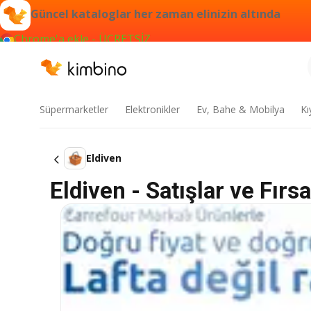
Güncel kataloglar her zaman elinizin altında
Chrome'a ekle - ÜCRETSİZ
Süpermarketler
Elektronikler
Ev, Bahe & Mobilya
Kı
Eldiven
Eldiven - Satışlar ve Fırsa