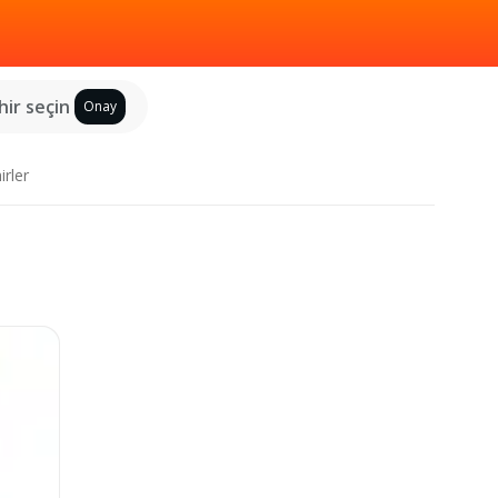
hir seçin
Onay
irler