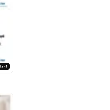
yfa
49