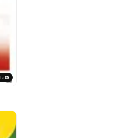
yfa
85