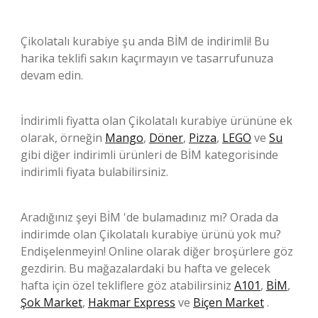
Çikolatalı kurabiye şu anda BİM de indirimli! Bu
harika teklifi sakın kaçırmayın ve tasarrufunuza
devam edin.
İndirimli fiyatta olan Çikolatalı kurabiye ürününe ek
olarak, örneğin
Mango
,
Döner
,
Pizza
,
LEGO
ve
Su
gibi diğer indirimli ürünleri de BİM kategorisinde
indirimli fiyata bulabilirsiniz.
Aradığınız şeyi BİM 'de bulamadınız mı? Orada da
indirimde olan Çikolatalı kurabiye ürünü yok mu?
Endişelenmeyin! Online olarak diğer broşürlere göz
gezdirin. Bu mağazalardaki bu hafta ve gelecek
hafta için özel tekliflere göz atabilirsiniz
A101
,
BİM
,
Şok Market
,
Hakmar Express
ve
Biçen Market
.