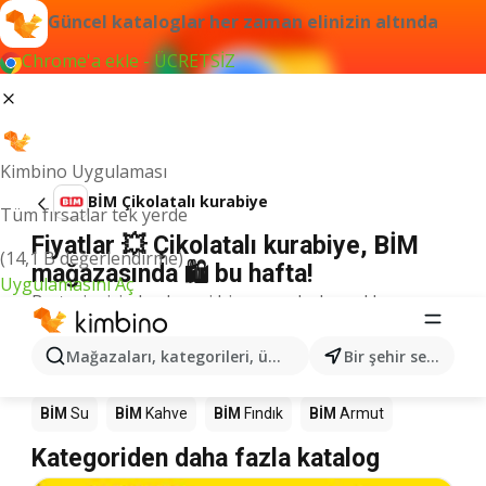
Güncel kataloglar her zaman elinizin altında
Chrome'a ekle - ÜCRETSİZ
Kimbino Uygulaması
BİM Çikolatalı kurabiye
Tüm fırsatlar tek yerde
Fiyatlar 💥 Çikolatalı kurabiye, BİM
(14,1 B değerlendirme)
mağazasında 🛍️ bu hafta!
Uygulamasını Aç
Bu terim için herhangi bir sonuç bulamadık.
Mağazalardaki diğer ürünler BİM
Mağazaları, kategorileri, ürünleri arayın...
Bir şehir seçin
BİM
Mango
BİM
Döner
BİM
Pizza
BİM
LEGO
BİM
Su
BİM
Kahve
BİM
Fındık
BİM
Armut
Kategoriden daha fazla katalog