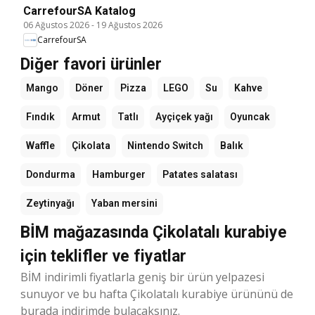
CarrefourSA Katalog
06 Ağustos 2026
-
19 Ağustos 2026
CarrefourSA
Diğer favori ürünler
Mango
Döner
Pizza
LEGO
Su
Kahve
Fındık
Armut
Tatlı
Ayçiçek yağı
Oyuncak
Waffle
Çikolata
Nintendo Switch
Balık
Dondurma
Hamburger
Patates salatası
Zeytinyağı
Yaban mersini
BİM mağazasında Çikolatalı kurabiye
için teklifler ve fiyatlar
BİM indirimli fiyatlarla geniş bir ürün yelpazesi
sunuyor ve bu hafta Çikolatalı kurabiye ürününü de
burada indirimde bulacaksınız.