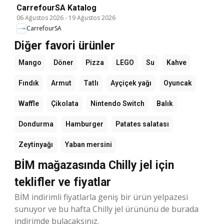
CarrefourSA Katalog
06 Ağustos 2026
-
19 Ağustos 2026
CarrefourSA
Diğer favori ürünler
Mango
Döner
Pizza
LEGO
Su
Kahve
Fındık
Armut
Tatlı
Ayçiçek yağı
Oyuncak
Waffle
Çikolata
Nintendo Switch
Balık
Dondurma
Hamburger
Patates salatası
Zeytinyağı
Yaban mersini
BİM mağazasında Chilly jel için
teklifler ve fiyatlar
BİM indirimli fiyatlarla geniş bir ürün yelpazesi
sunuyor ve bu hafta Chilly jel ürününü de burada
indirimde bulacaksınız.