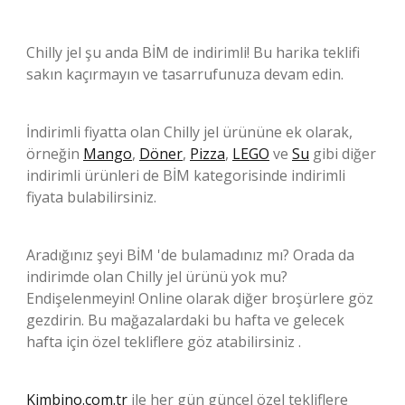
Chilly jel şu anda BİM de indirimli! Bu harika teklifi
sakın kaçırmayın ve tasarrufunuza devam edin.
İndirimli fiyatta olan Chilly jel ürününe ek olarak,
örneğin
Mango
,
Döner
,
Pizza
,
LEGO
ve
Su
gibi diğer
indirimli ürünleri de BİM kategorisinde indirimli
fiyata bulabilirsiniz.
Aradığınız şeyi BİM 'de bulamadınız mı? Orada da
indirimde olan Chilly jel ürünü yok mu?
Endişelenmeyin! Online olarak diğer broşürlere göz
gezdirin. Bu mağazalardaki bu hafta ve gelecek
hafta için özel tekliflere göz atabilirsiniz .
Kimbino.com.tr
ile her gün güncel özel tekliflere