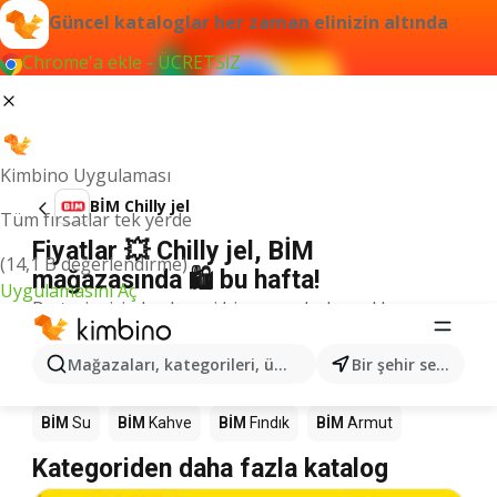
Güncel kataloglar her zaman elinizin altında
Chrome'a ekle - ÜCRETSİZ
Kimbino Uygulaması
BİM Chilly jel
Tüm fırsatlar tek yerde
Fiyatlar 💥 Chilly jel, BİM
(14,1 B değerlendirme)
mağazasında 🛍️ bu hafta!
Uygulamasını Aç
Bu terim için herhangi bir sonuç bulamadık.
Mağazalardaki diğer ürünler BİM
Mağazaları, kategorileri, ürünleri arayın...
Bir şehir seçin
BİM
Mango
BİM
Döner
BİM
Pizza
BİM
LEGO
BİM
Su
BİM
Kahve
BİM
Fındık
BİM
Armut
Kategoriden daha fazla katalog