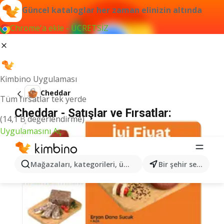
Güncel kataloglar her zaman elinizin altında
Chrome'a ekle - ÜCRETSİZ
Kimbino Uygulaması
Cheddar
Tüm fırsatlar tek yerde
Cheddar - Satışlar ve Fırsatlar:
(14,1 B değerlendirme)
Uygulamasını Aç
Mağazaları, kategorileri, ürünleri arayın...
Bir şehir seçin