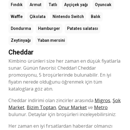
Fındık
Armut
Tatlı
Ayçiçek yağı
Oyuncak
Waffle
Çikolata
Nintendo Switch
Balık
Dondurma
Hamburger
Patates salatası
Zeytinyağı
Yaban mersini
Cheddar
Kimbino ürünleri size her zaman en düşük fiyatlarla
sunar. Günün favorisi: Cheddar! Cheddar
promosyonu, 5 broşürlerinde bulunabilir. En iyi
fiyatın nerede olduğunu öğrenmek için tüm
kataloglara göz atın.
Cheddar indirimi olan zincirler arasında
Migros
,
Şok
Market
,
Bizim Toptan
,
Onur Market
ve
Metro
bulunur. Detaylar için broşürleri inceleyebilirsiniz:
Her zaman en iyi fırsatlardan haberdar olmanızı