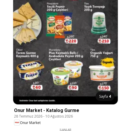
Sayfa
4
Onur Market - Katalog Gurme
28 Temmuz 2026
-
10 Ağustos 2026
Onur Market
İLANLAR