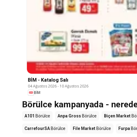
BİM - Katalog Salı
04 Ağustos 2026
-
10 Ağustos 2026
BİM
Börülce kampanyada - nereden
A101
Börülce
Anpa Gross
Börülce
Biçen Market
Bö
CarrefourSA
Börülce
File Market
Börülce
Furpa
Bör