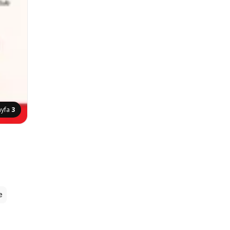
ayfa
3
e