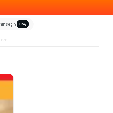
hir seçin
Onay
irler