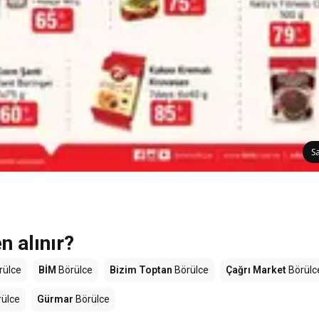
S
 alınır?
rülce
BİM
Börülce
Bizim Toptan
Börülce
Çağrı Market
Börülc
ülce
Gürmar
Börülce