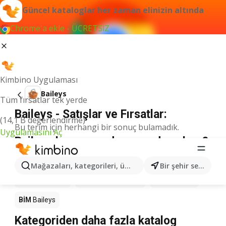
Güncel kataloglar her zaman elinizin altında
Chrome'a ekle - ÜCRETSİZ
Kimbino Uygulaması
Baileys
Tüm fırsatlar tek yerde
Baileys - Satışlar ve Fırsatlar:
(14,1 B değerlendirme)
Bu terim için herhangi bir sonuç bulamadık.
Uygulamasını Aç
Baileys kampanyada - nereden alınır?
Seyhanlar Market
Baileys
Anpa Gross
Baileys
Mağazaları, kategorileri, ürünleri arayın...
Bir şehir seçin
Migros
Baileys
Şok Market
Baileys
A101
Baileys
BİM
Baileys
Kategoriden daha fazla katalog