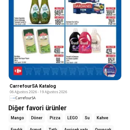
CarrefourSA Katalog
06 Ağustos 2026
-
19 Ağustos 2026
CarrefourSA
Diğer favori ürünler
Mango
Döner
Pizza
LEGO
Su
Kahve
Fındık
Armut
Tatlı
Ayçiçek yağı
Oyuncak