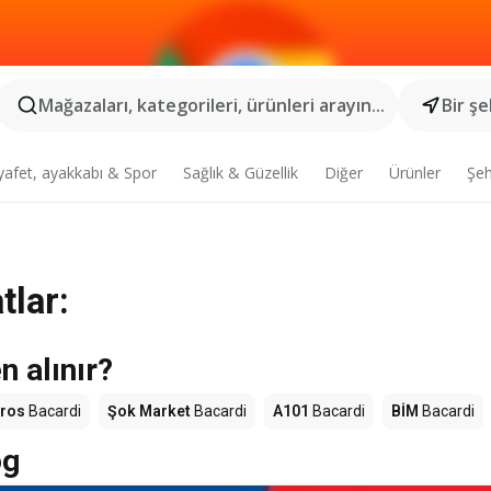
Mağazaları, kategorileri, ürünleri arayın...
Bir şe
yafet, ayakkabı & Spor
Sağlık & Güzellik
Diğer
Ürünler
Şeh
tlar:
 alınır?
ros
Bacardi
Şok Market
Bacardi
A101
Bacardi
BİM
Bacardi
og