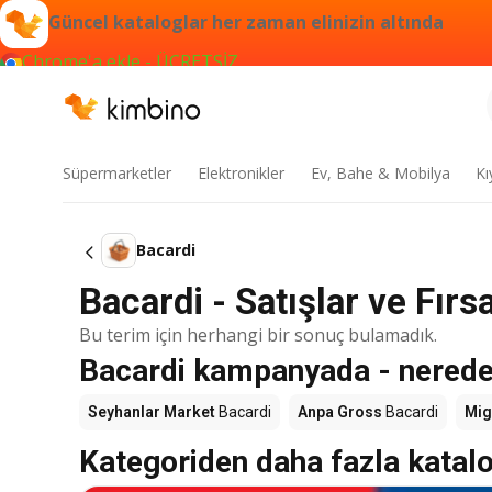
Güncel kataloglar her zaman elinizin altında
Chrome'a ekle - ÜCRETSİZ
Süpermarketler
Elektronikler
Ev, Bahe & Mobilya
Kı
Bacardi
Bacardi - Satışlar ve Fırsa
Bu terim için herhangi bir sonuç bulamadık.
Bacardi kampanyada - nereden
Seyhanlar Market
Bacardi
Anpa Gross
Bacardi
Mig
Kategoriden daha fazla katal