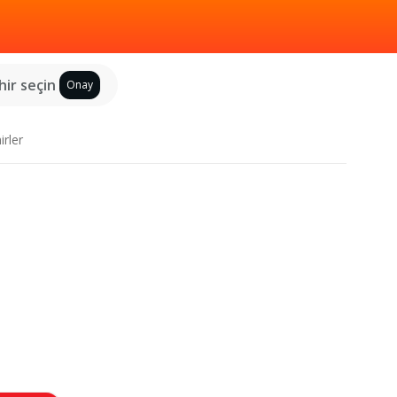
hir seçin
Onay
irler