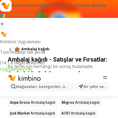
Güncel kataloglar her zaman elinizin altında
Chrome'a ekle - ÜCRETSİZ
Kimbino Uygulaması
Ambalaj kağıdı
Tüm fırsatlar tek yerde
Ambalaj kağıdı - Satışlar ve Fırsatlar:
(14,1 B değerlendirme)
Bu terim için herhangi bir sonuç bulamadık.
Uygulamasını Aç
Ambalaj kağıdı kampanyada -
nereden alınır?
Mağazaları, kategorileri, ürünleri arayın...
Bir şehir seçin
Seyhanlar Market
Ambalaj kağıdı
Anpa Gross
Ambalaj kağıdı
Migros
Ambalaj kağıdı
Şok Market
Ambalaj kağıdı
A101
Ambalaj kağıdı