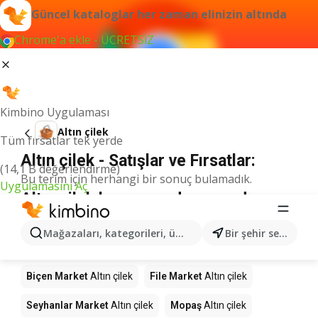
Güncel kataloglar her zaman elinizin altında
Chrome'a ekle - ÜCRETSİZ
Kimbino Uygulaması
Altın çilek
Tüm fırsatlar tek yerde
Altın çilek - Satışlar ve Fırsatlar:
(14,1 B değerlendirme)
Bu terim için herhangi bir sonuç bulamadık.
Uygulamasını Aç
Altın çilek kampanyada - nereden
alınır?
Mağazaları, kategorileri, ürünleri arayın...
Bir şehir seçin
Gürmar
Altın çilek
Furpa
Altın çilek
Biçen Market
Altın çilek
File Market
Altın çilek
Seyhanlar Market
Altın çilek
Mopaş
Altın çilek