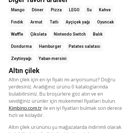
Mango
Döner
Pizza
LEGO
Su
Kahve
Fındık
Armut
Tatlı
Ayçiçek yağı
Oyuncak
Waffle
Çikolata
Nintendo Switch
Balık
Dondurma
Hamburger
Patates salatası
Zeytinyağı
Yaban mersini
Altın çilek
Altın çilek için en iyi fiyatı mı arıyorsunuz? Doğru
yerdesiniz. Aradığınız ürünü 0 kataloglarında
bulabilirsiniz. Bu broşürlere göz atın ve en
sevdiğiniz ürünler için mükemmel fiyatları bulun.
Kimbino.com.tr
ile en iyi fiyatları bulmak son derece
hızlı ve kolaydır.
Altın çilek ürününü şu mağazalarda indirimli olarak