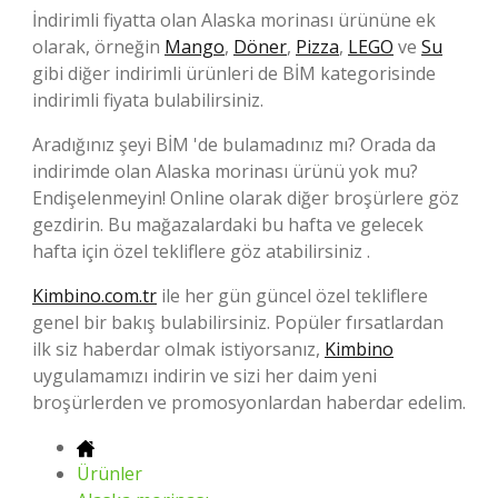
İndirimli fiyatta olan Alaska morinası ürününe ek
olarak, örneğin
Mango
,
Döner
,
Pizza
,
LEGO
ve
Su
gibi diğer indirimli ürünleri de BİM kategorisinde
indirimli fiyata bulabilirsiniz.
Aradığınız şeyi BİM 'de bulamadınız mı? Orada da
indirimde olan Alaska morinası ürünü yok mu?
Endişelenmeyin! Online olarak diğer broşürlere göz
gezdirin. Bu mağazalardaki bu hafta ve gelecek
hafta için özel tekliflere göz atabilirsiniz .
Kimbino.com.tr
ile her gün güncel özel tekliflere
genel bir bakış bulabilirsiniz. Popüler fırsatlardan
ilk siz haberdar olmak istiyorsanız,
Kimbino
uygulamamızı indirin ve sizi her daim yeni
broşürlerden ve promosyonlardan haberdar edelim.
Ürünler