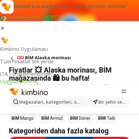
Güncel kataloglar her zaman elinizin altında
Chrome'a ekle - ÜCRETSİZ
Kimbino Uygulaması
BİM Alaska morinası
Tüm fırsatlar tek yerde
Fiyatlar 💥 Alaska morinası, BİM
(14,1 B değerlendirme)
mağazasında 🛍️ bu hafta!
Uygulamasını Aç
Bu terim için herhangi bir sonuç bulamadık.
Mağazalardaki diğer ürünler BİM
Mağazaları, kategorileri, ürünleri arayın...
Bir şehir seçin
BİM
Kahve
BİM
Pizza
BİM
Fındık
BİM
Su
BİM
Mango
BİM
Armut
BİM
Döner
BİM
Tatlı
Kategoriden daha fazla katalog