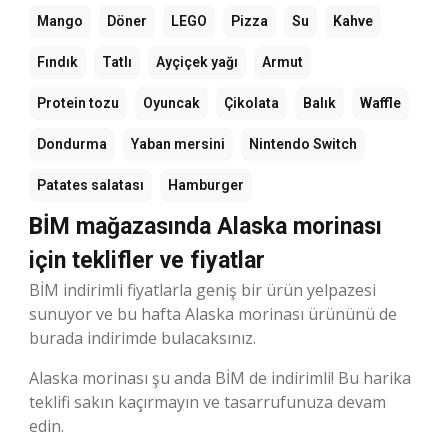
Mango
Döner
LEGO
Pizza
Su
Kahve
Fındık
Tatlı
Ayçiçek yağı
Armut
Protein tozu
Oyuncak
Çikolata
Balık
Waffle
Dondurma
Yaban mersini
Nintendo Switch
Patates salatası
Hamburger
BİM mağazasında Alaska morinası
için teklifler ve fiyatlar
BİM indirimli fiyatlarla geniş bir ürün yelpazesi
sunuyor ve bu hafta Alaska morinası ürününü de
burada indirimde bulacaksınız.
Alaska morinası şu anda BİM de indirimli! Bu harika
teklifi sakın kaçırmayın ve tasarrufunuza devam
edin.